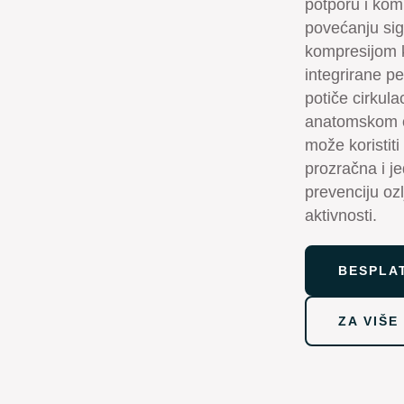
potporu i komp
povećanju sigu
kompresijom k
integrirane pe
potiče cirkula
anatomskom ob
može koristit
prozračna i je
prevenciju ozl
aktivnosti.
BESPLA
ZA VIŠE