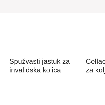
Spužvasti jastuk za
Cella
invalidska kolica
za ko