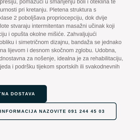
resiju, pomažući u smanjenju boli i oteklina te
rnosti pri kretanju. Pletena struktura s
lase 2 poboljšava propriocepciju, dok dvije
lote stvaraju intermitentan masažni učinak koji
ciju i opušta okolne mišiće. Zahvaljujući
liku i simetričnom dizajnu, bandaža se jednako
i na lijevom i desnom skočnom zglobu. Udobna,
dnostavna za nošenje, idealna je za rehabilitaciju,
jeda i podršku tijekom sportskih ili svakodnevnih
TNA DOSTAVA
 INFORMACIJA NAZOVITE 091 244 45 03