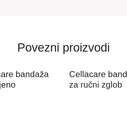
Povezni proizvodi
care bandaža
Cellacare ban
ljeno
za ručni zglob