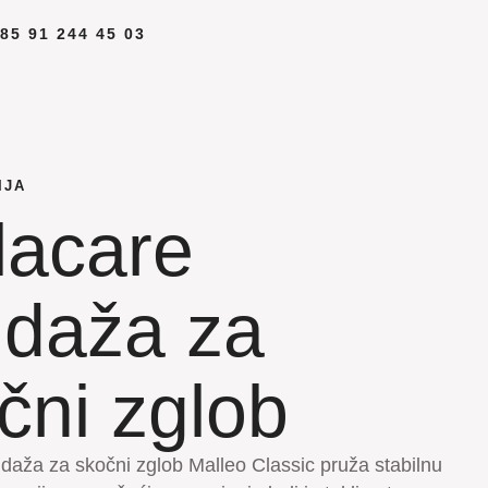
85 91 244 45 03
IJA
lacare
daža za
čni zglob
daža za skočni zglob Malleo Classic pruža stabilnu