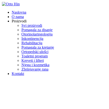
Naslovna
O nama
Proizvodi
Svi proizvodi
Pomagala za disanje
Otorinolaringologija
Inkontinencija
Rehabilitacija
Pomagala za kretanje
Ortopedski ulošci
Toaletni program
Kreveti i lifteri
Njega i kozmetika
Zbrinjavanje rana
Kontakt