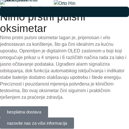
Pomagala za disanje
Nimo prstni pulsni
oksimetar
Nimo prstni pulsni oksimetar lagan je, prijenosan i vrlo
jednostavan za korištenje, što ga čini idealnim za kućnu
uporabu. Opremljen je digitalnim OLED zaslonom u boji koji
omogućuje prikaz u 4 smjera i 6 različitih načina rada za lako i
jasno očitavanje podataka. Ugrađeni alarm signalizira
odstupanja, dok funkcija automatskog isključivanja i indikator
slabe baterije dodatno olakšavaju upotrebu i štede energiju.
Preciznost i pouzdanost mjerenja potvrđena je kliničkim
testovima, što ovaj oksimetar čini sigurnim i praktičnim
rješenjem za praćenje zdravlja.
besplatna dostava
nazovite nas za više informacija