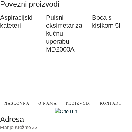
Povezni proizvodi
Aspiracijski
Pulsni
Boca s
kateteri
oksimetar za
kisikom 5l
kućnu
uporabu
MD2000A
NASLOVNA
O NAMA
PROIZVODI
KONTAKT
Adresa
Franje Krežme 22