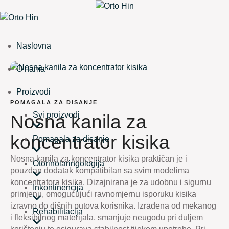
Naslovna
O nama
Proizvodi
POMAGALA ZA DISANJE
Svi proizvodi
Nosna kanila za
koncentrator kisika
Pomagala za disanje
Nosna kanila za koncentrator kisika praktičan je i
Otorinolaringologija
pouzdan dodatak kompatibilan sa svim modelima
koncentratora kisika. Dizajnirana je za udobnu i sigurnu
Inkontinencija
primjenu, omogućujući ravnomjernu isporuku kisika
izravno do dišnih putova korisnika. Izrađena od mekanog
Rehabilitacija
i fleksibilnog materijala, smanjuje neugodu pri duljem