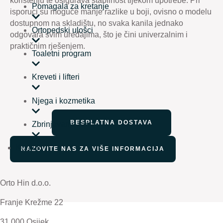
korištenju te osigurava stabilnost tijekom upotrebe. Pri
Pomagala za kretanje
isporuci su moguće manje razlike u boji, ovisno o modelu
dostupnom na skladištu, no svaka kanila jednako
Ortopedski ulošci
odgovara svim uređajima, što je čini univerzalnim i
praktičnim rješenjem.
Toaletni program
Kreveti i lifteri
Njega i kozmetika
BESPLATNA DOSTAVA
Zbrinjavanje rana
Kontakt
NAZOVITE NAS ZA VIŠE INFORMACIJA
Orto Hin d.o.o.
Franje Krežme 22
31 000 Osijek