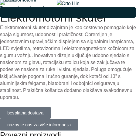
Pomagala za kretanje
Elektromotorni skuter
Elektromotorni skuter dizajniran je kao cestovno pomagalo koje
spaja sigurnost, udobnost i praktičnost. Opremljen je
jednostavnim upravljačkim displejem sa signalnim lampicama,
LED svjetlima, retrovizorima i elektromagnetskom kočnicom za
sigurnu vožnju. Inovativan dizajn uključuje udobno sjedalo s
naslonom za glavu, rotacijsku stolicu koja se zaključava te
podesive naslone za ruke i visinu sjedala. Poluga omogućuje
isključivanje pogona i ručno guranje, dok kotači od 13” s
aluminijskim felgama, blatobrani i odbojnici osiguravaju
stabilnost. Praktična košarica dodatno olakšava svakodnevnu
uporabu.
besplatna dostava
nazovite nas za više informacija
Povezni proizvodi