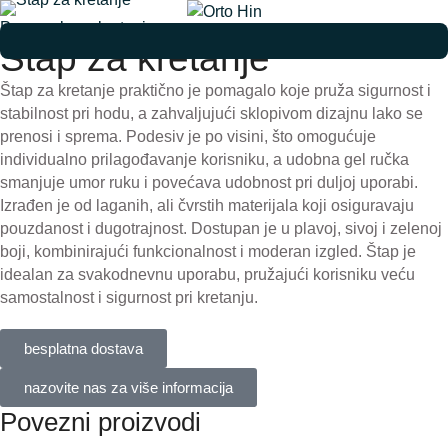
Pomagala za kretanje
Štap za kretanje
Štap za kretanje praktično je pomagalo koje pruža sigurnost i
stabilnost pri hodu, a zahvaljujući sklopivom dizajnu lako se
prenosi i sprema. Podesiv je po visini, što omogućuje
individualno prilagođavanje korisniku, a udobna gel ručka
smanjuje umor ruku i povećava udobnost pri duljoj uporabi.
Izrađen je od laganih, ali čvrstih materijala koji osiguravaju
pouzdanost i dugotrajnost. Dostupan je u plavoj, sivoj i zelenoj
boji, kombinirajući funkcionalnost i moderan izgled. Štap je
idealan za svakodnevnu uporabu, pružajući korisniku veću
samostalnost i sigurnost pri kretanju.
besplatna dostava
nazovite nas za više informacija
Povezni proizvodi