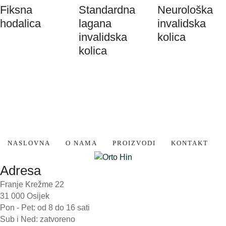
Fiksna
Standardna
Neurološka
hodalica
lagana
invalidska
invalidska
kolica
kolica
NASLOVNA
O NAMA
PROIZVODI
KONTAKT
Adresa
Franje Krežme 22
31 000 Osijek
Pon - Pet: od 8 do 16 sati
Sub i Ned: zatvoreno